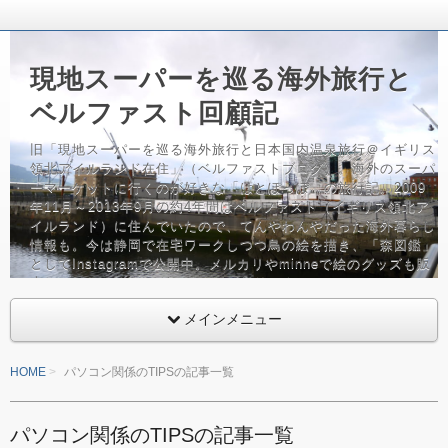
現地スーパーを巡る海外旅行と
ベルファスト回顧記
旧「現地スーパーを巡る海外旅行と日本国内温泉旅行＠イギリス
領北アイルランド在住」（ベルファストブログ）。海外のスーパ
ーマーケットに行くのが好きな「はとぽっぽ」の旅行記。2009
年11月～2013年9月の約4年間はベルファスト（イギリス領北ア
イルランド）に住んでいたので、てんやわんやだった海外暮らし
情報も。今は静岡で在宅ワークしつつ鳥の絵を描き、「森図鑑」
としてInstagramで公開中。メルカリやminneで絵のグッズも販
売しています。バッグ、鳥グッズフリーク。
メインメニュー
HOME
パソコン関係のTIPSの記事一覧
パソコン関係のTIPSの記事一覧