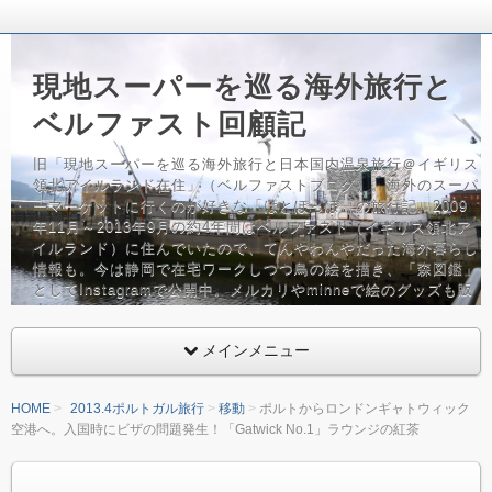
現地スーパーを巡る海外旅行と
ベルファスト回顧記
旧「現地スーパーを巡る海外旅行と日本国内温泉旅行＠イギリス
領北アイルランド在住」（ベルファストブログ）。海外のスーパ
ーマーケットに行くのが好きな「はとぽっぽ」の旅行記。2009
年11月～2013年9月の約4年間はベルファスト（イギリス領北ア
イルランド）に住んでいたので、てんやわんやだった海外暮らし
情報も。今は静岡で在宅ワークしつつ鳥の絵を描き、「森図鑑」
としてInstagramで公開中。メルカリやminneで絵のグッズも販
売しています。バッグ、鳥グッズフリーク。
メインメニュー
HOME
2013.4ポルトガル旅行
移動
ポルトからロンドンギャトウィック
空港へ。入国時にビザの問題発生！「Gatwick No.1」ラウンジの紅茶