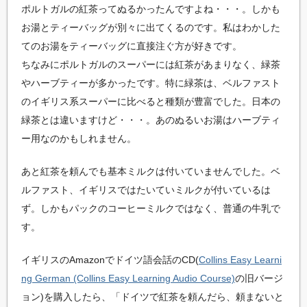
ポルトガルの紅茶ってぬるかったんですよね・・・。しかも
お湯とティーバッグが別々に出てくるのです。私はわかした
てのお湯をティーバッグに直接注ぐ方が好きです。
ちなみにポルトガルのスーパーには紅茶があまりなく、緑茶
やハーブティーが多かったです。特に緑茶は、ベルファスト
のイギリス系スーパーに比べると種類が豊富でした。日本の
緑茶とは違いますけど・・・。あのぬるいお湯はハーブティ
ー用なのかもしれません。
あと紅茶を頼んでも基本ミルクは付いていませんでした。ベ
ルファスト、イギリスではたいていミルクが付いているは
ず。しかもパックのコーヒーミルクではなく、普通の牛乳で
す。
イギリスのAmazonでドイツ語会話のCD(
Collins Easy Learni
ng German (Collins Easy Learning Audio Course)
の旧バージ
ョン)を購入したら、「ドイツで紅茶を頼んだら、頼まないと