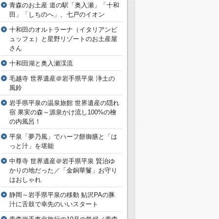
青森のお土産 道の駅「奥入瀬」「十和
田」「しちのへ」、七戸のイオン
十和田のオルトラーナ（イタリアンビ
ュッフェ）と星野リゾートのお土産屋
さん
十和田湖と奥入瀬渓流
毛越寺 世界遺産＠岩手県平泉 浄土の
風鈴
岩手県平泉の温泉旅館 世界遺産の隠れ
宿 果実の森～源泉かけ流し100%の檜
の内風呂！
平泉「夢乃風」でハーフ餅御膳と「は
っと汁」を堪能
中尊寺 世界遺産＠岩手県平泉 賢治ゆ
かりの地だった／「金銅華鬘」お守り
はおしゃれ
静岡～岩手県平泉の移動 鮎沢PAの豚
汁に舌鼓で幸先のいいスタート