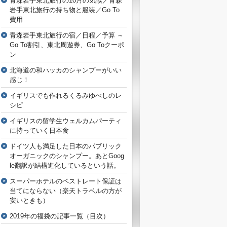
青森岩手東北旅行の10月の気候／青森
岩手東北旅行の持ち物と服装／Go To
費用
青森岩手東北旅行の宿／日程／予算 ～
Go To割引、東北周遊券、Go Toクーポ
ン
北海道の和ハッカのシャンプーがいい
感じ！
イギリスでも作れるくるみゆべしのレ
シピ
イギリスの留学生ウェルカムパーティ
に持っていく日本食
ドイツ人も満足した日本のパブリック
オーガニックのシャンプー。あとGoog
le翻訳が結構進化しているという話。
スーパーホテルのベストレート保証は
当てにならない（楽天トラベルの方が
安いときも）
2019年の福袋の記事一覧（目次）