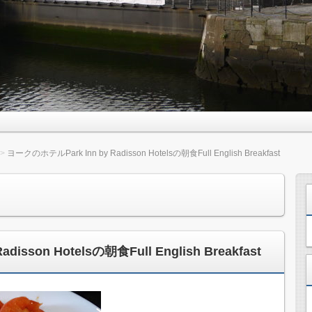
ヨークのホテルPark Inn by Radisson Hotelsの朝食Full English Breakfast
isson Hotelsの朝食Full English Breakfast