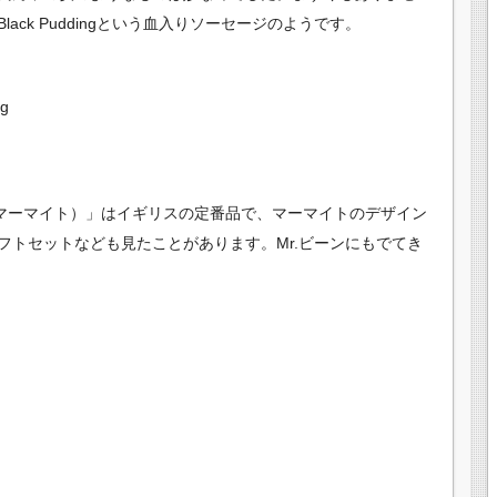
k Puddingという血入り
ソーセージのようです。
ng
e（マーマイト）」はイギリスの定番品で、マーマイトのデザイン
フトセットなども見たことがあります。Mr.ビーンにもでてき