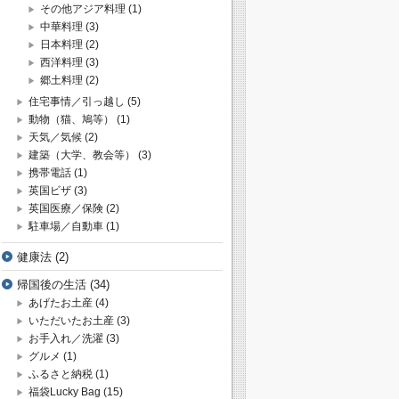
その他アジア料理
(1)
中華料理
(3)
日本料理
(2)
西洋料理
(3)
郷土料理
(2)
住宅事情／引っ越し
(5)
動物（猫、鳩等）
(1)
天気／気候
(2)
建築（大学、教会等）
(3)
携帯電話
(1)
英国ビザ
(3)
英国医療／保険
(2)
駐車場／自動車
(1)
健康法
(2)
帰国後の生活
(34)
あげたお土産
(4)
いただいたお土産
(3)
お手入れ／洗濯
(3)
グルメ
(1)
ふるさと納税
(1)
福袋Lucky Bag
(15)