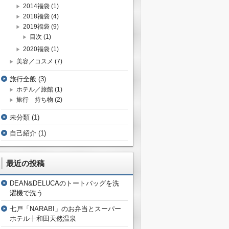
2014福袋
(1)
2018福袋
(4)
2019福袋
(9)
目次
(1)
2020福袋
(1)
美容／コスメ
(7)
旅行全般
(3)
ホテル／旅館
(1)
旅行 持ち物
(2)
未分類
(1)
自己紹介
(1)
最近の投稿
DEAN&DELUCAのトートバッグを洗
濯機で洗う
七戸「NARABI」のお弁当とスーパー
ホテル十和田天然温泉