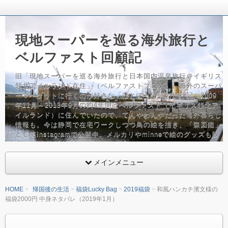
現地スーパーを巡る海外旅行と
ベルファスト回顧記
旧「現地スーパーを巡る海外旅行と日本国内温泉旅行＠イギリス
領北アイルランド在住」（ベルファストブログ）。海外のスーパ
ーマーケットに行くのが好きな「はとぽっぽ」の旅行記。2009
年11月～2013年9月の約4年間はベルファスト（イギリス領北ア
イルランド）に住んでいたので、てんやわんやだった海外暮らし
情報も。今は静岡で在宅ワークしつつ鳥の絵を描き、「森図鑑」
としてInstagramで公開中。メルカリやminneで絵のグッズも販
売しています。バッグ、鳥グッズフリーク。
メインメニュー
HOME
帰国後の生活
福袋Lucky Bag
2019福袋
和風ハンカチ濱文様の
福袋2000円 中身ネタバレ（2019年1月）