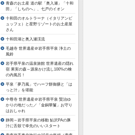
青森のお土産 道の駅「奥入瀬」「十和
田」「しちのへ」、七戸のイオン
十和田のオルトラーナ（イタリアンビ
ュッフェ）と星野リゾートのお土産屋
さん
十和田湖と奥入瀬渓流
毛越寺 世界遺産＠岩手県平泉 浄土の
風鈴
岩手県平泉の温泉旅館 世界遺産の隠れ
宿 果実の森～源泉かけ流し100%の檜
の内風呂！
平泉「夢乃風」でハーフ餅御膳と「は
っと汁」を堪能
中尊寺 世界遺産＠岩手県平泉 賢治ゆ
かりの地だった／「金銅華鬘」お守り
はおしゃれ
静岡～岩手県平泉の移動 鮎沢PAの豚
汁に舌鼓で幸先のいいスタート