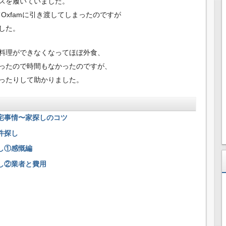
スを履いていました。
てOxfamに引き渡してしまったのですが
した。
料理ができなくなってほぼ外食、
ったので時間もなかったのですが、
ったりして助かりました。
宅事情〜家探しのコツ
件探し
し①感慨編
し②業者と費用