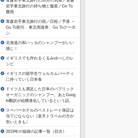
青森岩手東北旅行の10月の気候／青森
岩手東北旅行の持ち物と服装／Go To
費用
青森岩手東北旅行の宿／日程／予算 ～
Go To割引、東北周遊券、Go Toクーポ
ン
北海道の和ハッカのシャンプーがいい
感じ！
イギリスでも作れるくるみゆべしのレ
シピ
イギリスの留学生ウェルカムパーティ
に持っていく日本食
ドイツ人も満足した日本のパブリック
オーガニックのシャンプー。あとGoog
le翻訳が結構進化しているという話。
スーパーホテルのベストレート保証は
当てにならない（楽天トラベルの方が
安いときも）
2019年の福袋の記事一覧（目次）