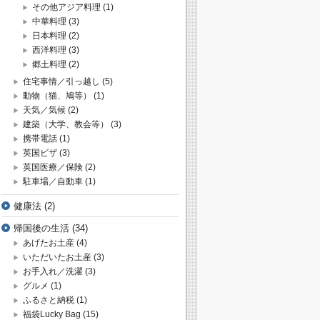
その他アジア料理
(1)
中華料理
(3)
日本料理
(2)
西洋料理
(3)
郷土料理
(2)
住宅事情／引っ越し
(5)
動物（猫、鳩等）
(1)
天気／気候
(2)
建築（大学、教会等）
(3)
携帯電話
(1)
英国ビザ
(3)
英国医療／保険
(2)
駐車場／自動車
(1)
健康法
(2)
帰国後の生活
(34)
あげたお土産
(4)
いただいたお土産
(3)
お手入れ／洗濯
(3)
グルメ
(1)
ふるさと納税
(1)
福袋Lucky Bag
(15)