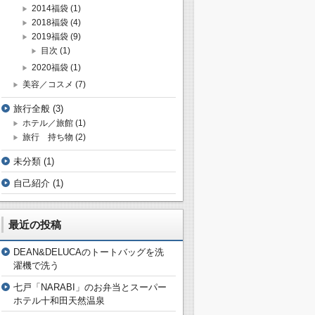
2014福袋
(1)
2018福袋
(4)
2019福袋
(9)
目次
(1)
2020福袋
(1)
美容／コスメ
(7)
旅行全般
(3)
ホテル／旅館
(1)
旅行 持ち物
(2)
未分類
(1)
自己紹介
(1)
最近の投稿
DEAN&DELUCAのトートバッグを洗
濯機で洗う
七戸「NARABI」のお弁当とスーパー
ホテル十和田天然温泉