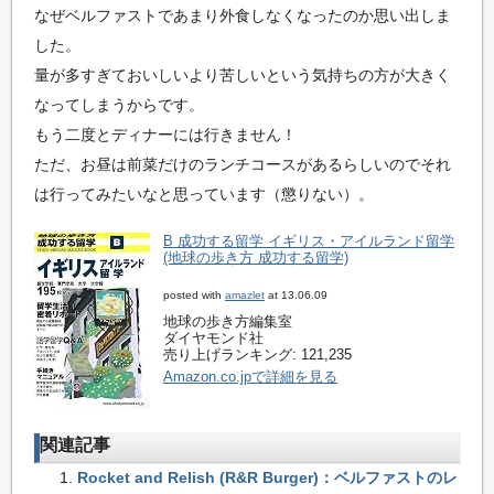
なぜベルファストであまり外食しなくなったのか思い出しま
した。
量が多すぎておいしいより苦しいという気持ちの方が大きく
なってしまうからです。
もう二度とディナーには行きません！
ただ、お昼は前菜だけのランチコースがあるらしいのでそれ
は行ってみたいなと思っています（懲りない）。
B 成功する留学 イギリス・アイルランド留学
(地球の歩き方 成功する留学)
posted with
amazlet
at 13.06.09
地球の歩き方編集室
ダイヤモンド社
売り上げランキング: 121,235
Amazon.co.jpで詳細を見る
関連記事
Rocket and Relish (R&R Burger)：ベルファストのレ