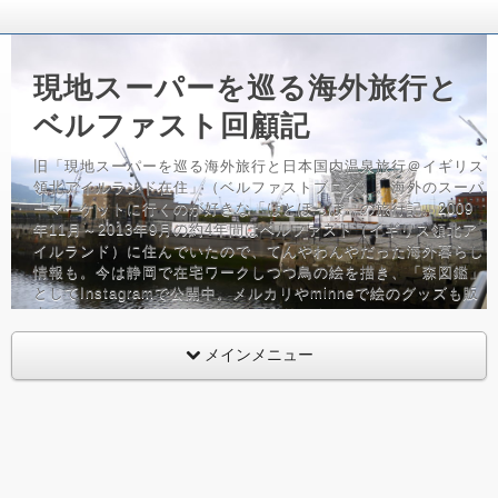
現地スーパーを巡る海外旅行と
ベルファスト回顧記
旧「現地スーパーを巡る海外旅行と日本国内温泉旅行＠イギリス
領北アイルランド在住」（ベルファストブログ）。海外のスーパ
ーマーケットに行くのが好きな「はとぽっぽ」の旅行記。2009
年11月～2013年9月の約4年間はベルファスト（イギリス領北ア
イルランド）に住んでいたので、てんやわんやだった海外暮らし
情報も。今は静岡で在宅ワークしつつ鳥の絵を描き、「森図鑑」
としてInstagramで公開中。メルカリやminneで絵のグッズも販
売しています。バッグ、鳥グッズフリーク。
メインメニュー