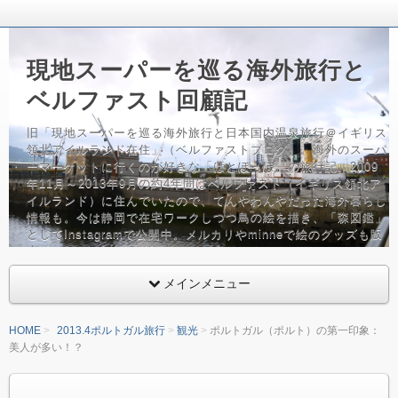
現地スーパーを巡る海外旅行と
ベルファスト回顧記
旧「現地スーパーを巡る海外旅行と日本国内温泉旅行＠イギリス
領北アイルランド在住」（ベルファストブログ）。海外のスーパ
ーマーケットに行くのが好きな「はとぽっぽ」の旅行記。2009
年11月～2013年9月の約4年間はベルファスト（イギリス領北ア
イルランド）に住んでいたので、てんやわんやだった海外暮らし
情報も。今は静岡で在宅ワークしつつ鳥の絵を描き、「森図鑑」
としてInstagramで公開中。メルカリやminneで絵のグッズも販
売しています。バッグ、鳥グッズフリーク。
メインメニュー
HOME
2013.4ポルトガル旅行
観光
ポルトガル（ポルト）の第一印象：
美人が多い！？