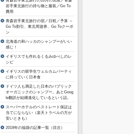
青森岩手東北旅行の10月の気候／青森
岩手東北旅行の持ち物と服装／Go To
費用
青森岩手東北旅行の宿／日程／予算 ～
Go To割引、東北周遊券、Go Toクーポ
ン
北海道の和ハッカのシャンプーがいい
感じ！
イギリスでも作れるくるみゆべしのレ
シピ
イギリスの留学生ウェルカムパーティ
に持っていく日本食
ドイツ人も満足した日本のパブリック
オーガニックのシャンプー。あとGoog
le翻訳が結構進化しているという話。
スーパーホテルのベストレート保証は
当てにならない（楽天トラベルの方が
安いときも）
2019年の福袋の記事一覧（目次）