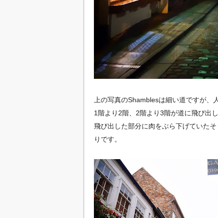
上の写真のShamblesは細い道です
1階より2階、2階より3階が道に飛び
飛び出した部分に肉をぶら下げていたそ
りです。