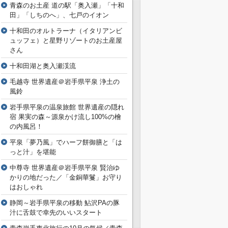
青森のお土産 道の駅「奥入瀬」「十和
田」「しちのへ」、七戸のイオン
十和田のオルトラーナ（イタリアンビ
ュッフェ）と星野リゾートのお土産屋
さん
十和田湖と奥入瀬渓流
毛越寺 世界遺産＠岩手県平泉 浄土の
風鈴
岩手県平泉の温泉旅館 世界遺産の隠れ
宿 果実の森～源泉かけ流し100%の檜
の内風呂！
平泉「夢乃風」でハーフ餅御膳と「は
っと汁」を堪能
中尊寺 世界遺産＠岩手県平泉 賢治ゆ
かりの地だった／「金銅華鬘」お守り
はおしゃれ
静岡～岩手県平泉の移動 鮎沢PAの豚
汁に舌鼓で幸先のいいスタート