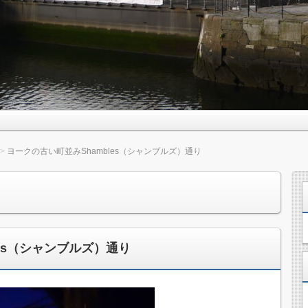
ヨークの古い町並みShambles（シャンブルズ）通り
les（シャンブルズ）通り