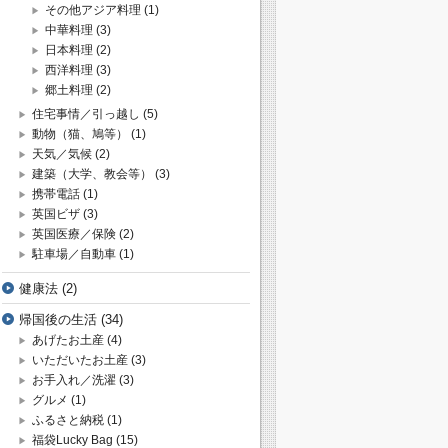
その他アジア料理
(1)
中華料理
(3)
日本料理
(2)
西洋料理
(3)
郷土料理
(2)
住宅事情／引っ越し
(5)
動物（猫、鳩等）
(1)
天気／気候
(2)
建築（大学、教会等）
(3)
携帯電話
(1)
英国ビザ
(3)
英国医療／保険
(2)
駐車場／自動車
(1)
健康法
(2)
帰国後の生活
(34)
あげたお土産
(4)
いただいたお土産
(3)
お手入れ／洗濯
(3)
グルメ
(1)
ふるさと納税
(1)
福袋Lucky Bag
(15)