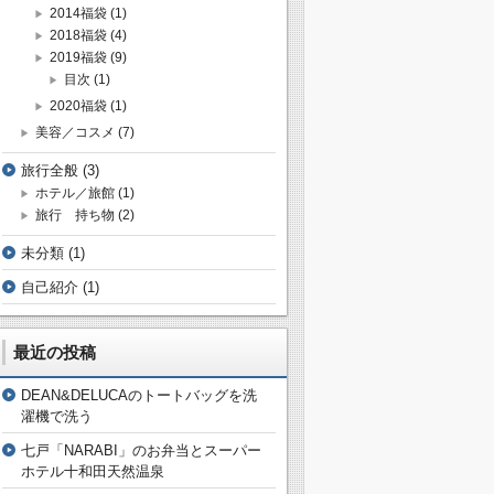
2014福袋
(1)
2018福袋
(4)
2019福袋
(9)
目次
(1)
2020福袋
(1)
美容／コスメ
(7)
旅行全般
(3)
ホテル／旅館
(1)
旅行 持ち物
(2)
未分類
(1)
自己紹介
(1)
最近の投稿
DEAN&DELUCAのトートバッグを洗
濯機で洗う
七戸「NARABI」のお弁当とスーパー
ホテル十和田天然温泉