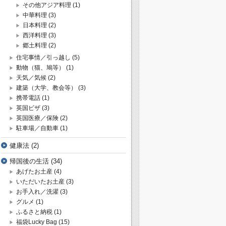
その他アジア料理
(1)
中華料理
(3)
日本料理
(2)
西洋料理
(3)
郷土料理
(2)
住宅事情／引っ越し
(5)
動物（猫、鳩等）
(1)
天気／気候
(2)
建築（大学、教会等）
(3)
携帯電話
(1)
英国ビザ
(3)
英国医療／保険
(2)
駐車場／自動車
(1)
健康法
(2)
帰国後の生活
(34)
あげたお土産
(4)
いただいたお土産
(3)
お手入れ／洗濯
(3)
グルメ
(1)
ふるさと納税
(1)
福袋Lucky Bag
(15)