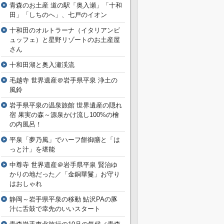
青森のお土産 道の駅「奥入瀬」「十和
田」「しちのへ」、七戸のイオン
十和田のオルトラーナ（イタリアンビ
ュッフェ）と星野リゾートのお土産屋
さん
十和田湖と奥入瀬渓流
毛越寺 世界遺産＠岩手県平泉 浄土の
風鈴
岩手県平泉の温泉旅館 世界遺産の隠れ
宿 果実の森～源泉かけ流し100%の檜
の内風呂！
平泉「夢乃風」でハーフ餅御膳と「は
っと汁」を堪能
中尊寺 世界遺産＠岩手県平泉 賢治ゆ
かりの地だった／「金銅華鬘」お守り
はおしゃれ
静岡～岩手県平泉の移動 鮎沢PAの豚
汁に舌鼓で幸先のいいスタート