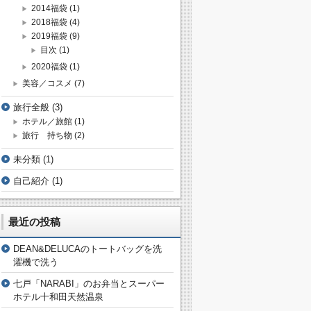
2014福袋
(1)
2018福袋
(4)
2019福袋
(9)
目次
(1)
2020福袋
(1)
美容／コスメ
(7)
旅行全般
(3)
ホテル／旅館
(1)
旅行 持ち物
(2)
未分類
(1)
自己紹介
(1)
最近の投稿
DEAN&DELUCAのトートバッグを洗
濯機で洗う
七戸「NARABI」のお弁当とスーパー
ホテル十和田天然温泉