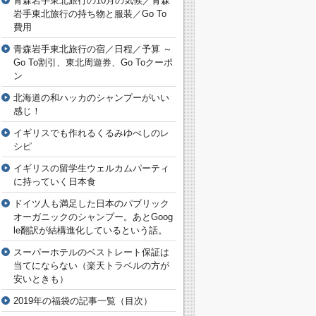
青森岩手東北旅行の10月の気候／青森
岩手東北旅行の持ち物と服装／Go To
費用
青森岩手東北旅行の宿／日程／予算 ～
Go To割引、東北周遊券、Go Toクーポ
ン
北海道の和ハッカのシャンプーがいい
感じ！
イギリスでも作れるくるみゆべしのレ
シピ
イギリスの留学生ウェルカムパーティ
に持っていく日本食
ドイツ人も満足した日本のパブリック
オーガニックのシャンプー。あとGoog
le翻訳が結構進化しているという話。
スーパーホテルのベストレート保証は
当てにならない（楽天トラベルの方が
安いときも）
2019年の福袋の記事一覧（目次）