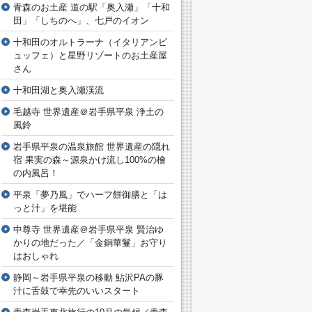
青森のお土産 道の駅「奥入瀬」「十和
田」「しちのへ」、七戸のイオン
十和田のオルトラーナ（イタリアンビ
ュッフェ）と星野リゾートのお土産屋
さん
十和田湖と奥入瀬渓流
毛越寺 世界遺産＠岩手県平泉 浄土の
風鈴
岩手県平泉の温泉旅館 世界遺産の隠れ
宿 果実の森～源泉かけ流し100%の檜
の内風呂！
平泉「夢乃風」でハーフ餅御膳と「は
っと汁」を堪能
中尊寺 世界遺産＠岩手県平泉 賢治ゆ
かりの地だった／「金銅華鬘」お守り
はおしゃれ
静岡～岩手県平泉の移動 鮎沢PAの豚
汁に舌鼓で幸先のいいスタート