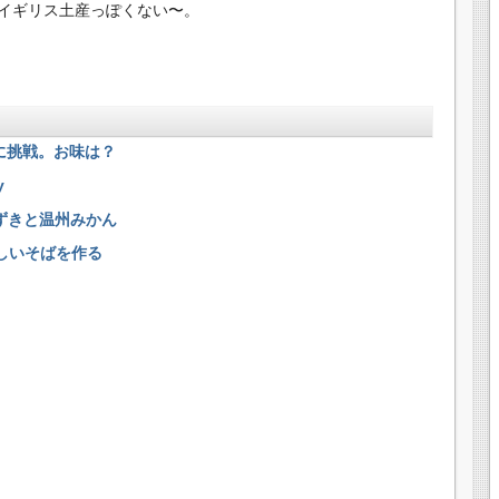
イギリス土産っぽくない〜。
eに挑戦。お味は？
y
おずきと温州みかん
しいそばを作る