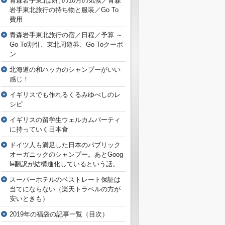
青森岩手東北旅行の10月の気候／青森
岩手東北旅行の持ち物と服装／Go To
費用
青森岩手東北旅行の宿／日程／予算 ～
Go To割引、東北周遊券、Go Toクーポ
ン
北海道の和ハッカのシャンプーがいい
感じ！
イギリスでも作れるくるみゆべしのレ
シピ
イギリスの留学生ウェルカムパーティ
に持っていく日本食
ドイツ人も満足した日本のパブリック
オーガニックのシャンプー。あとGoog
le翻訳が結構進化しているという話。
スーパーホテルのベストレート保証は
当てにならない（楽天トラベルの方が
安いときも）
2019年の福袋の記事一覧（目次）