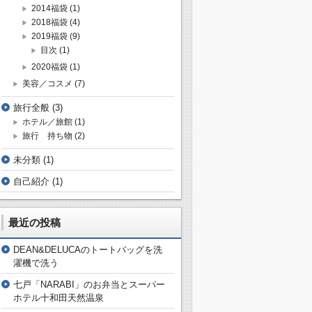
2014福袋
(1)
2018福袋
(4)
2019福袋
(9)
目次
(1)
2020福袋
(1)
美容／コスメ
(7)
旅行全般
(3)
ホテル／旅館
(1)
旅行 持ち物
(2)
未分類
(1)
自己紹介
(1)
最近の投稿
DEAN&DELUCAのトートバッグを洗
濯機で洗う
七戸「NARABI」のお弁当とスーパー
ホテル十和田天然温泉