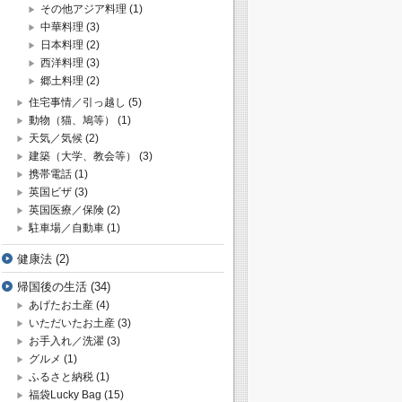
その他アジア料理
(1)
中華料理
(3)
日本料理
(2)
西洋料理
(3)
郷土料理
(2)
住宅事情／引っ越し
(5)
動物（猫、鳩等）
(1)
天気／気候
(2)
建築（大学、教会等）
(3)
携帯電話
(1)
英国ビザ
(3)
英国医療／保険
(2)
駐車場／自動車
(1)
健康法
(2)
帰国後の生活
(34)
あげたお土産
(4)
いただいたお土産
(3)
お手入れ／洗濯
(3)
グルメ
(1)
ふるさと納税
(1)
福袋Lucky Bag
(15)