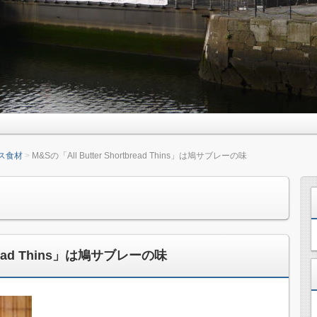
ス食材
M&Sの「All Butter Shortbread Thins」は鳩サブレーの味
tbread Thins」は鳩サブレーの味