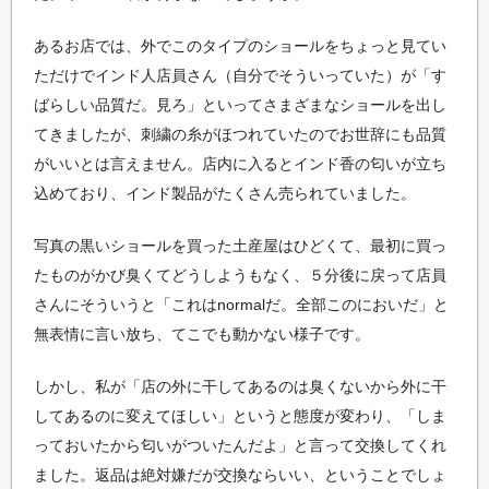
あるお店では、外でこのタイプのショールをちょっと見てい
ただけでインド人店員さん（自分でそういっていた）が「す
ばらしい品質だ。見ろ」といってさまざまなショールを出し
てきましたが、刺繍の糸がほつれていたのでお世辞にも品質
がいいとは言えません。店内に入るとインド香の匂いが立ち
込めており、インド製品がたくさん売られていました。
写真の黒いショールを買った土産屋はひどくて、最初に買っ
たものがかび臭くてどうしようもなく、５分後に戻って店員
さんにそういうと「これはnormalだ。全部このにおいだ」と
無表情に言い放ち、てこでも動かない様子です。
しかし、私が「店の外に干してあるのは臭くないから外に干
してあるのに変えてほしい」というと態度が変わり、「しま
っておいたから匂いがついたんだよ」と言って交換してくれ
ました。返品は絶対嫌だが交換ならいい、ということでしょ